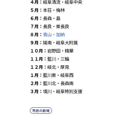
４月：
岐阜清流・岐阜中央
５月：
本荘・梅林
６月：
長森・島
７月：
長良・東長良
８月：
青山・加納
９月：
陽南・岐阜大附属
１０月：
岩野田・精華
１１月：
藍川・三輪
１２月：
岐北・厚見
１月：
藍川東・岐阜西
２月：
藍川北・長森南
３月：
境川・岐阜特別支援
市民の劇場