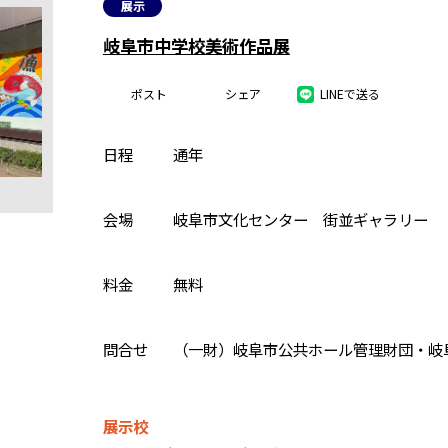
展示
岐阜市中学校美術作品展
ポスト
シェア
LINEで送る
日程
通年
会場
岐阜市文化センター 街並ギャラリー
料金
無料
問合せ
（一財）岐阜市公共ホール管理財団・岐阜市 
展示校