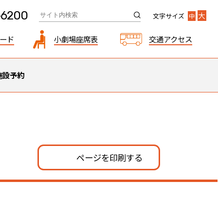
-6200
大
文字サイズ
中
ード
小劇場座席表
交通アクセス
施設予約
ページを印刷する