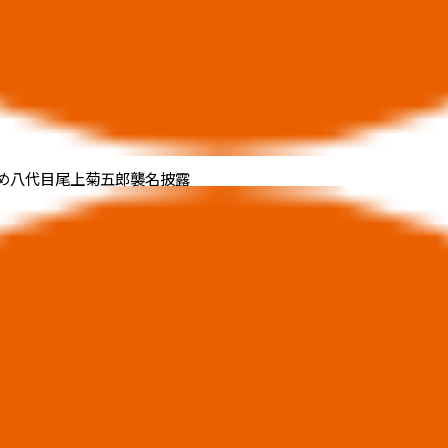
改め八代目尾上菊五郎襲名披露